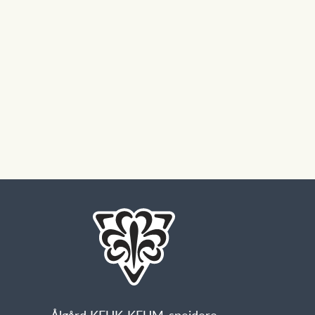
Ålgård KFUK-KFUM-speidere